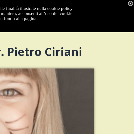
e finalità illustrate nella cookie policy.
maniera, acconsenti all’uso dei cookie.
in fondo alla pagina.
 Pietro Ciriani