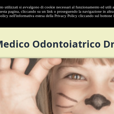
to utilizzati si avvalgono di cookie necessari al funzionamento ed utili all
sta pagina, cliccando su un link o proseguendo la navigazione in altra 
olicy nell'informativa estesa della Privacy Policy cliccando sul bottone 
dico Odontoiatrico Dr.