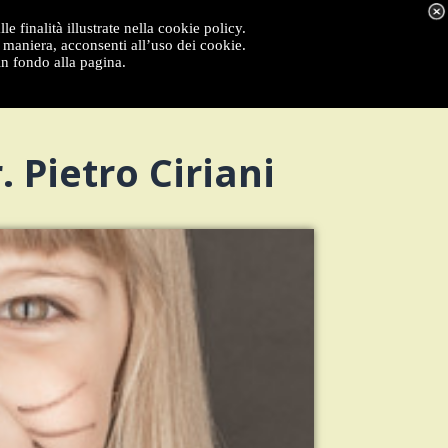
e finalità illustrate nella cookie policy.
maniera, acconsenti all’uso dei cookie.
in fondo alla pagina.
 Pietro Ciriani