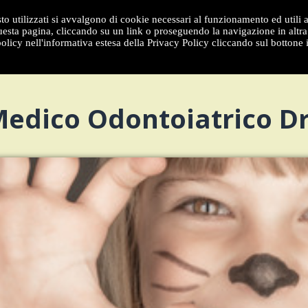
to utilizzati si avvalgono di cookie necessari al funzionamento ed utili all
sta pagina, cliccando su un link o proseguendo la navigazione in altra 
olicy nell'informativa estesa della Privacy Policy cliccando sul bottone 
dico Odontoiatrico Dr.