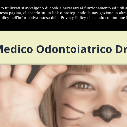
to utilizzati si avvalgono di cookie necessari al funzionamento ed utili all
sta pagina, cliccando su un link o proseguendo la navigazione in altra 
olicy nell'informativa estesa della Privacy Policy cliccando sul bottone 
dico Odontoiatrico Dr.