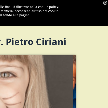
e finalità illustrate nella cookie policy.
maniera, acconsenti all’uso dei cookie.
in fondo alla pagina.
 Pietro Ciriani