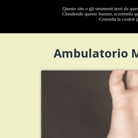
Questo sito o gli strumenti terzi da ques
Menu
Chiudendo questo banner, scorrendo que
Consulta la cookie p
Ambulatorio Me