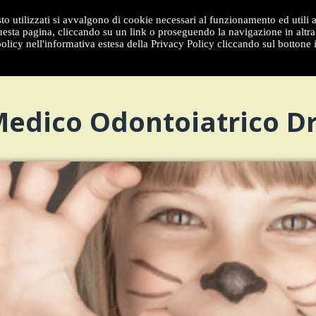
to utilizzati si avvalgono di cookie necessari al funzionamento ed utili all
sta pagina, cliccando su un link o proseguendo la navigazione in altra 
olicy nell'informativa estesa della Privacy Policy cliccando sul bottone 
dico Odontoiatrico Dr.