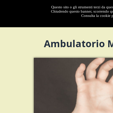
Questo sito o gli strumenti terzi da ques
Menu
Chiudendo questo banner, scorrendo que
Consulta la cookie p
Ambulatorio Me